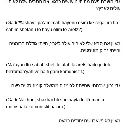
גדי:חשבת פעם מה היינו עושים כרגע, אם הסבים שלנו לא היו
עולים לארץ?
(Gadi:Ħashav’t pa’am mah hayenu osim ke-rega, im ha-
sabim shelanu lo hayu olim le-aretz?)
מעיין:אם סבא שלי לא היה עולה לארץ, הייתי גודלת ברומניה
והייתי גם קומוניסטית.
(Ma'ayan:Ilu sabah sheli lo alah la'arets haiti godelet
be'roman'yah ve'haiti gam komunis'tit.)
גדי:נכון, שכחתי שהייתה לרומניה ממשלה קומוניסטית פעם.
(Gadi:Nakhon, shakhachti she'hayta le'Romania
memshala komunistit pa'am.)
מעיין:לא נשארו שם יהודים כמעט.