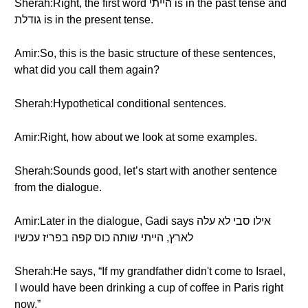
Sherah:Right, the first word הייתי is in the past tense and
גודלת is in the present tense.
Amir:So, this is the basic structure of these sentences,
what did you call them again?
Sherah:Hypothetical conditional sentences.
Amir:Right, how about we look at some examples.
Sherah:Sounds good, let’s start with another sentence
from the dialogue.
Amir:Later in the dialogue, Gadi says אילו סבי לא עלה
לארץ, הייתי שותה כוס קפה בפריז עכשיו
Sherah:He says, “If my grandfather didn't come to Israel,
I would have been drinking a cup of coffee in Paris right
now.”