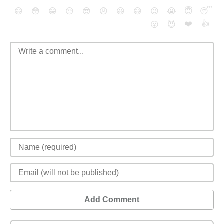
😄
😳
😁
😒
😎
😠
😆
😅
😉
😭
😇
😴
❤️
👍
😮
😈
Add Comment